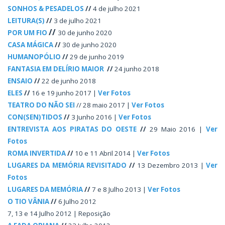
SONHOS & PESADELOS
//
4 de julho 2021
LEITURA(S)
//
3 de julho 2021
//
POR UM FIO
30 de junho 2020
CASA MÁGICA
//
30 de junho 2020
HUMANOPÓLIO
//
29 de junho 2019
FANTASIA EM DELÍRIO MAIOR
//
24 junho 2018
ENSAIO
//
22 de junho 2018
ELES
//
16 e 19 junho 2017 |
Ver Fotos
TEATRO DO NÃO SEI
// 28 maio 2017 |
Ver Fotos
CON(SEN)TIDOS
//
3 Junho 2016 |
Ver Fotos
ENTREVISTA AOS PIRATAS DO OESTE
//
29 Maio 2016 |
Ver
Fotos
ROMA INVERTIDA
//
10 e 11 Abril 2014 |
Ver Fotos
LUGARES DA MEMÓRIA REVISITADO
//
13 Dezembro 2013 |
Ver
Fotos
LUGARES DA MEMÓRIA
//
7 e 8 Julho 2013 |
Ver Fotos
O TIO VÂNIA
//
6 Julho 2012
7, 13 e 14 Julho 2012 | Reposição