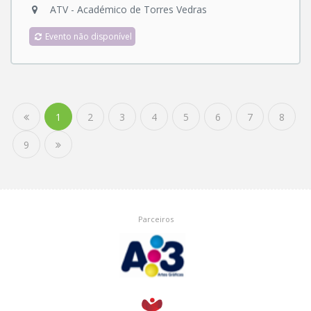
ATV - Académico de Torres Vedras
Evento não disponível
1
2
3
4
5
6
7
8
9
Parceiros