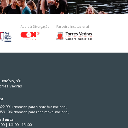
Apoio à Divulgação
Parceiro institucional
unicípio, nº8
orres Vedras
pt
 322 991
(chamada para a rede fixa nacional)
 859 106
(chamada para rede movel nacional)
 Sexta:
h00 | 14h00 - 18h00