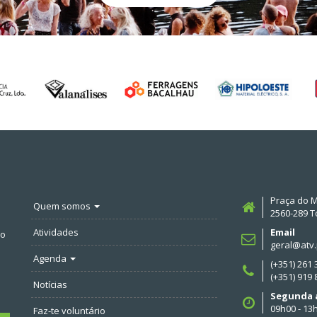
Praça do M
Quem somos
2560-289 T
Atividades
Email
no
geral@atv.
Agenda
(+351) 261
(+351) 919
Notícias
Segunda a
09h00 - 13
Faz-te voluntário