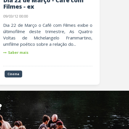
Dia 22 de Março - Café com
Filmes - ex
09/03/12 00:00
Dia 22 de Março o Café com Filmes exibe o
últimofilme deste trimestre, As Quatro
Voltas de Michelangelo Frammartino,
umfilme poético sobre a relação do...
Saber mais
Cinema
?