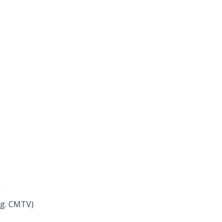
V
rg. CMTV)