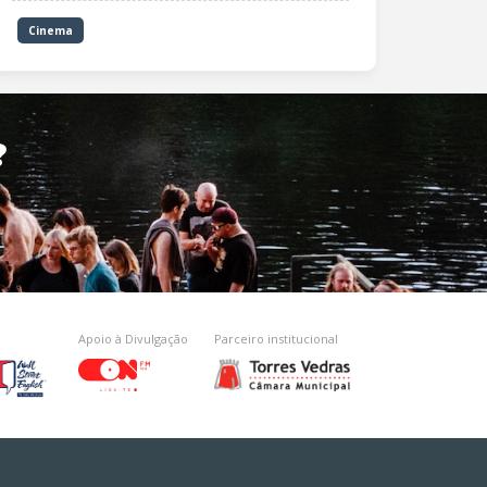
Cinema
?
Apoio à Divulgação
Parceiro institucional