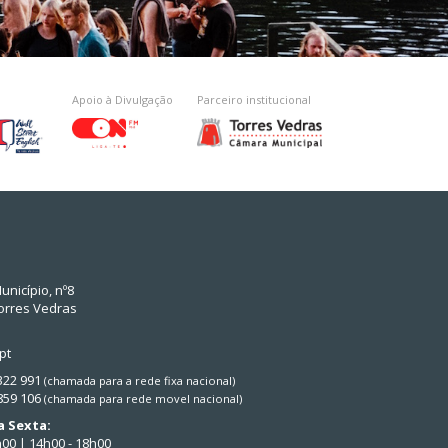
Apoio à Divulgação
Parceiro institucional
unicípio, nº8
orres Vedras
pt
 322 991
(chamada para a rede fixa nacional)
 859 106
(chamada para rede movel nacional)
 Sexta:
h00 | 14h00 - 18h00