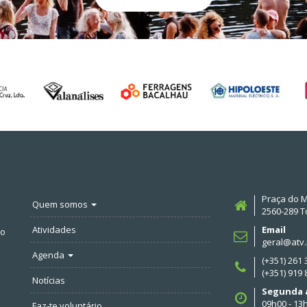
Praça do M
Quem somos
2560-289 T
Atividades
Email
no
geral@atv.
Agenda
(+351) 261
(+351) 919
Notícias
Segunda a
09h00 - 13
Faz-te voluntário