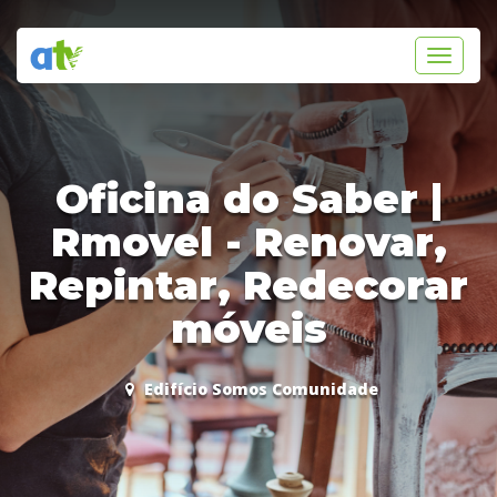
Toggle
navigati
Oficina do Saber |
Rmovel - Renovar,
Repintar, Redecorar
móveis
Edifício Somos Comunidade