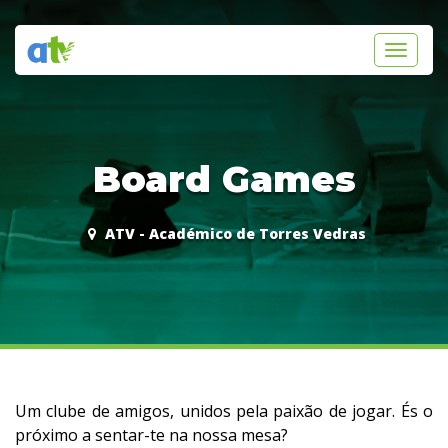
Toggle
navigati
Board Games
ATV - Académico de Torres Vedras
Um clube de amigos, unidos pela paixão de jogar. És o
próximo a sentar-te na nossa mesa?