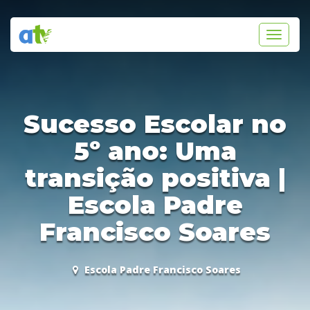
Toggle
navigati
Sucesso Escolar no
5º ano: Uma
transição positiva |
Escola Padre
Francisco Soares
Escola Padre Francisco Soares