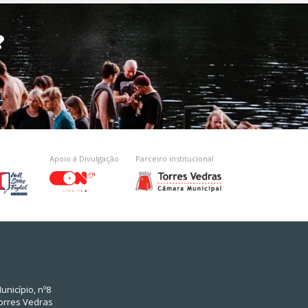
?
Apoio à Divulgação
Parceiro institucional
unicípio, nº8
orres Vedras