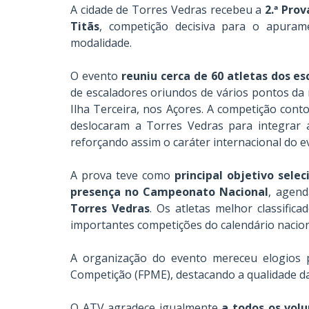
A cidade de Torres Vedras recebeu a
2.ª Pro
Titãs
, competição decisiva para o apura
modalidade.
O evento
reuniu cerca de 60 atletas dos es
de escaladores oriundos de vários pontos da 
Ilha Terceira, nos Açores. A competição cont
deslocaram a Torres Vedras para integrar
reforçando assim o caráter internacional do e
A prova teve como
principal objetivo sele
presença no Campeonato Nacional
, agen
Torres Vedras
. Os atletas melhor classifi
importantes competições do calendário nacion
A organização do evento mereceu elogios 
Competição (FPME), destacando a qualidade da
O ATV agradece igualmente
a todos os volu