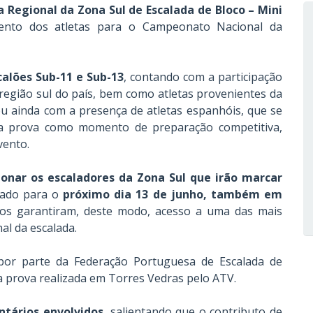
va Regional da Zona Sul de Escalada de Bloco – Mini
mento dos atletas para o Campeonato Nacional da
calões Sub-11 e Sub-13
, contando com a participação
região sul do país, bem como atletas provenientes da
ou ainda com a presença de atletas espanhóis, que se
 a prova como momento de preparação competitiva,
vento.
cionar os escaladores da Zona Sul que irão marcar
dado para o
próximo dia 13 de junho, também em
cados garantiram, deste modo, acesso a uma das mais
al da escalada.
por parte da Federação Portuguesa de Escalada de
 prova realizada em Torres Vedras pelo ATV.
ntários envolvidos
, salientando que o contributo de