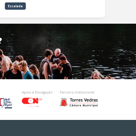
Escalada
?
Apoio à Divulgação
Parceiro institucional