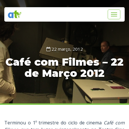
Toggle
navigati
22 março, 2012
Café com Filmes – 22
de Março 2012
Terminou o 1º trimestre do ciclo de cinema
Café com