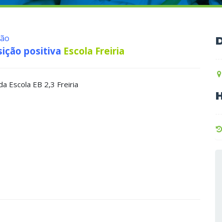
ção
sição positiva
Escola Freiria
da Escola EB 2,3 Freiria
H