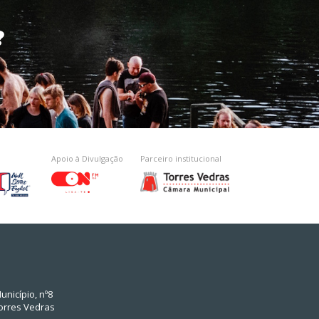
?
Apoio à Divulgação
Parceiro institucional
unicípio, nº8
orres Vedras