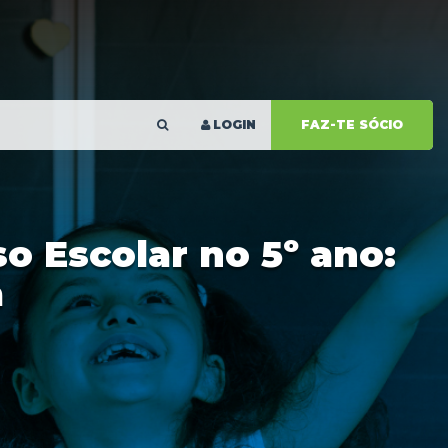
LOGIN
FAZ-TE SÓCIO
so Escolar no 5º ano:
a